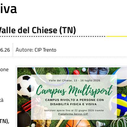
siva
Valle del Chiese (TN)
Autore:
06.26
CIP Trento
rsone
tà
(TN),