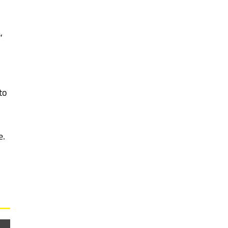
,
to
e.