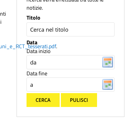
notizie.
nti
Titolo
i
Data
tuni_e_RCT_tesserati.pdf
.
Data inizio
Data fine
CERCA
PULISCI