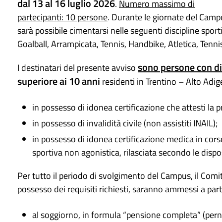
dal 13 al 16 luglio 2026
.
Numero massimo di
partecipanti: 10 persone
. Durante le giornate del Camp
sarà possibile cimentarsi nelle seguenti discipline sport
Goalball, Arrampicata, Tennis, Handbike, Atletica, Tenn
sono persone con disa
I destinatari del presente avviso
superiore ai 10 anni
residenti in Trentino – Alto Adig
in possesso di idonea certificazione che attesti la p
in possesso di invalidità civile (non assistiti INAIL);
in possesso di idonea certificazione medica in corso d
sportiva non agonistica, rilasciata secondo le dispo
Per tutto il periodo di svolgimento del Campus, il Comit
possesso dei requisiti richiesti, saranno ammessi a partec
al soggiorno, in formula “pensione completa” (pern