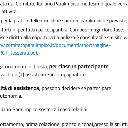
viduata dal Comitato Italiano Paralimpico medesimo quale verr
attività;
per la pratica delle discipline sportive paralimpiche previste;
infortuni per tutti i partecipanti ai Campus in ogni loro fase.
ce diritto alla copertura La polizza è consultabile sul sito 
ww.comitatoparalimpico.it/documenti/sport/pagine-
RCT_tesserati.pdf
.
per ciascun partecipante
gatoriamente richiesta,
enza di un (1) assistente/accompagnatore.
tà di assistenza,
possono decidere se partecipare
autonomia.
ano Paralimpico sosterrà i costi relativi:
ottamento, prima colazione, pranzo e cena),presso la strutt