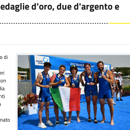
edaglie d'oro, due d'argento e
o di
eri
 Con
lia
nti
o
inato