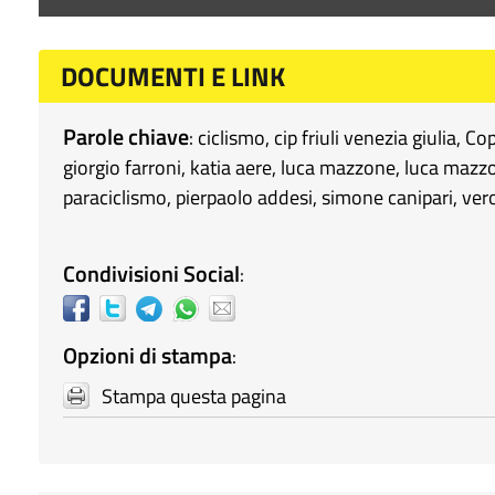
DOCUMENTI E LINK
Parole chiave
:
ciclismo
,
cip friuli venezia giulia
,
Cop
giorgio farroni
,
katia aere
,
luca mazzone
,
luca mazz
paraciclismo
,
pierpaolo addesi
,
simone canipari
,
vero
Condivisioni Social
:
Opzioni di stampa
:
Stampa questa pagina