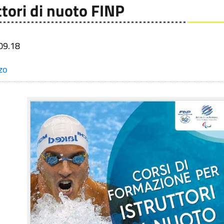
ttori di nuoto FINP
09.18
zo