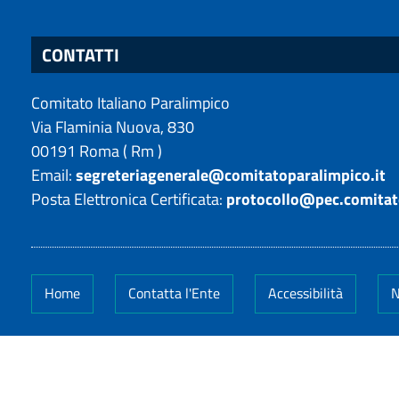
CONTATTI
Comitato Italiano Paralimpico
Via Flaminia Nuova, 830
00191
Roma
(
Rm
)
Email:
segreteriagenerale@comitatoparalimpico.it
Posta Elettronica Certificata:
protocollo@pec.comitat
Home
Contatta l'Ente
Accessibilità
N
Codice Fiscale: 14649011005
-
Partita IVA: 14649011
ClioCom
© copyright 2026 - Clio S.r.l. Lecce - Tutti i dirit