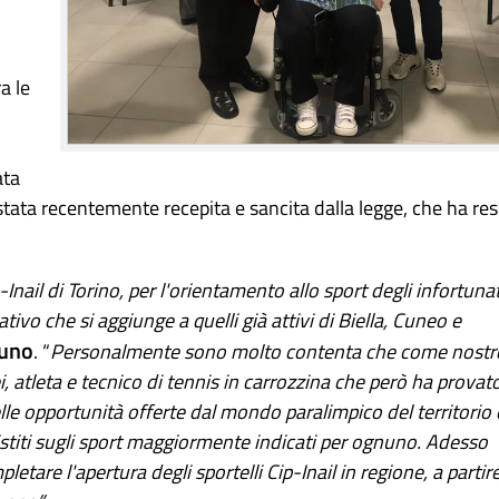
a le
ata
stata recentemente recepita e sancita dalla legge, che ha re
nail di Torino, per l'orientamento allo sport degli infortunat
tivo che si aggiunge a quelli già attivi di Biella, Cuneo e
runo
. “
Personalmente sono molto contenta che come nostr
i, atleta e tecnico di tennis in carrozzina che però ha provat
lle opportunità offerte dal mondo paralimpico del territorio 
sistiti sugli sport maggiormente indicati per ognuno. Adesso
are l'apertura degli sportelli Cip-Inail in regione, a partir