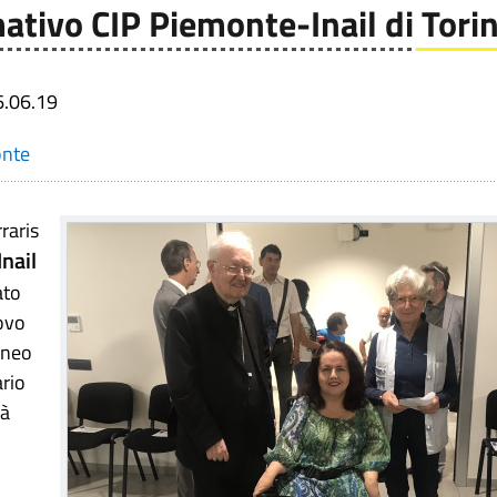
ativo CIP Piemonte-Inail di Tori
6.06.19
onte
raris
nail
ato
uovo
Cuneo
ario
rà