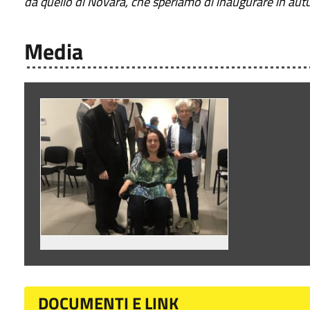
da quello di Novara, che speriamo di inaugurare in au
Media
DOCUMENTI E LINK