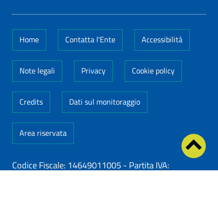
Home
Contatta l'Ente
Accessibilità
Note legali
Privacy
Cookie policy
Credits
Dati sul monitoraggio
Area riservata
Codice Fiscale: 14649011005
-
Partita IVA:
14649011005
ClioCom
© copyright 2026 - Clio S.r.l. Lecce - Tutti i
diritti riservati