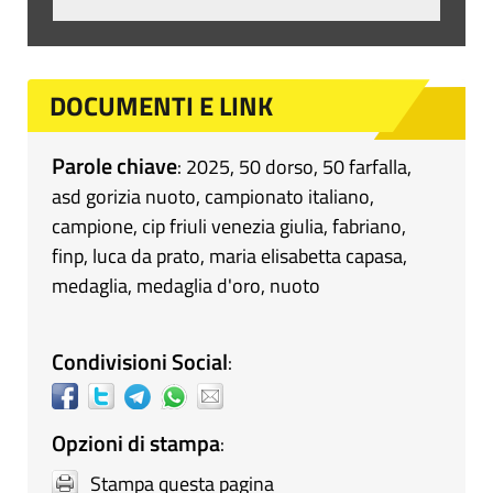
DOCUMENTI E LINK
Parole chiave
:
2025
,
50 dorso
,
50 farfalla
,
asd gorizia nuoto
,
campionato italiano
,
campione
,
cip friuli venezia giulia
,
fabriano
,
finp
,
luca da prato
,
maria elisabetta capasa
,
medaglia
,
medaglia d'oro
,
nuoto
Condivisioni Social
:
Opzioni di stampa
:
Stampa questa pagina