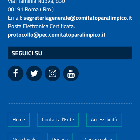
Via Flaminia Nuova, 830
00191
Roma
(
Rm
)
Email:
segreteriagenerale@comitatoparalimpico.it
Posta Elettronica Certificata:
protocollo@pec.comitatoparalimpico.it
SEGUICI SU
Home
Contatta l'Ente
Accessibilità
Note legali
Privacy
Cookie policy