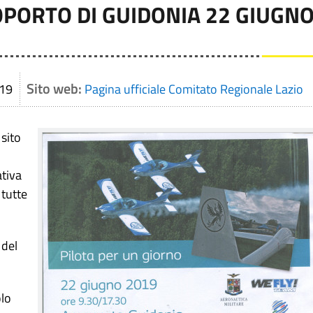
OPORTO DI GUIDONIA 22 GIUGN
Sito web:
.19
Pagina ufficiale Comitato Regionale Lazio
sito
ativa
tutte
 del
olo