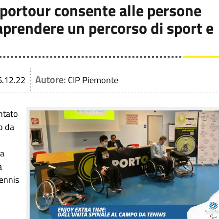
 Sportour consente alle persone
aprendere un percorso di sport e
Autore:
6.12.22
CIP Piemonte
entato
o da
la
a
Tennis