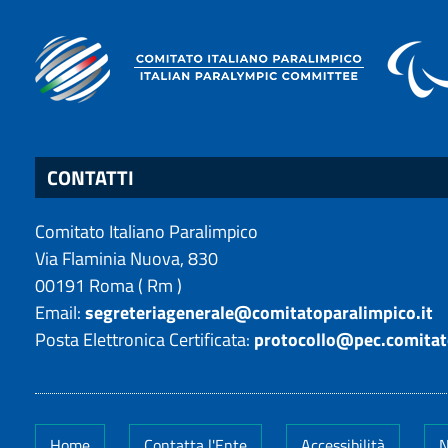
CONTATTI
Comitato Italiano Paralimpico
Via Flaminia Nuova, 830
00191
Roma
(
Rm
)
Email:
segreteriagenerale@comitatoparalimpico.it
Posta Elettronica Certificata:
protocollo@pec.comitat
Home
Contatta l'Ente
Accessibilità
N