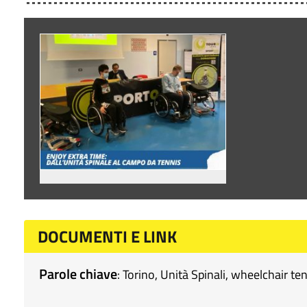
DOCUMENTI E LINK
Parole chiave
:
Torino
,
Unità Spinali
,
wheelchair ten