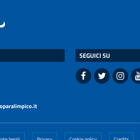
SEGUICI SU
oparalimpico.it
ote legali
Privacy
Cookie policy
Credits