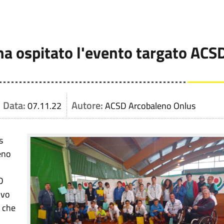
ha ospitato l'evento targato ACS
Data:
Autore:
07.11.22
ACSD Arcobaleno Onlus
s
eno
D
ovo
 che