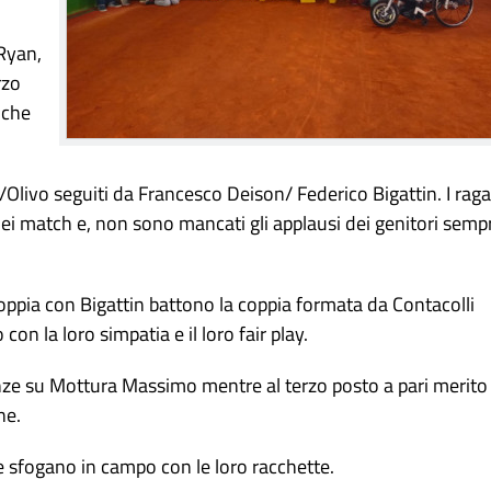
 Ryan,
rzo
nche
Olivo seguiti da Francesco Deison/ Federico Bigattin. I raga
 dei match e, non sono mancati gli applausi dei genitori semp
coppia con Bigattin battono la coppia formata da Contacolli
on la loro simpatia e il loro fair play.
anze su Mottura Massimo mentre al terzo posto a pari merito
ne.
 sfogano in campo con le loro racchette.