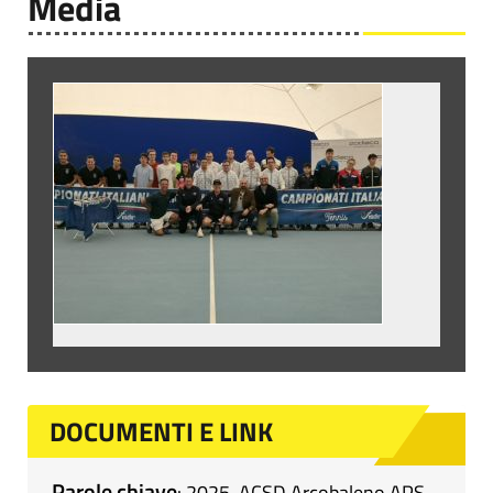
Media
DOCUMENTI E LINK
Parole chiave
:
2025
,
ACSD Arcobaleno APS
,