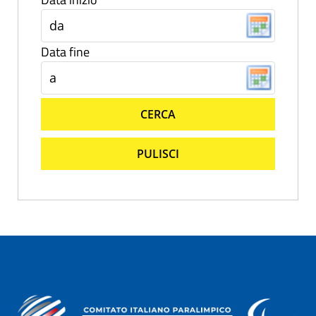
Data fine
CERCA
PULISCI