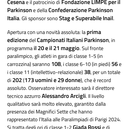
Cesena
Fondazione LIMPE per il
e il patrocinio di
Parkinson
Confederazione Parkinson
e della
Italia
Stag e Superabile Inail
. Gli sponsor sono
.
prima
Apertura con una novità assoluta: la
edizione
Campionati Italiani Parkinson
del
, in
il 20 e il 21 maggio
programma
. Sul fronte
paralimpico, gli atleti in gara di classe 1-5 (in
108
56
carrozzina) saranno
, i classe 6-10 (in piedi)
e
38
i classe 11 (intellettivo-relazionale)
, per un totale
202
173 uomini e 29 donne
di
(
), che è record
assoluto. Osservatore interessato sarà il direttore
Alessandro Arcigli
tecnico azzurro
. Il livello
qualitativo sarà molto elevato, garantito dalla
presenza dei Magnifici Sette che hanno
rappresentato l’Italia alle Paralimpiadi di Parigi 2024.
Giada Rossi
Si tratta degli ori di classe 1-2
e di