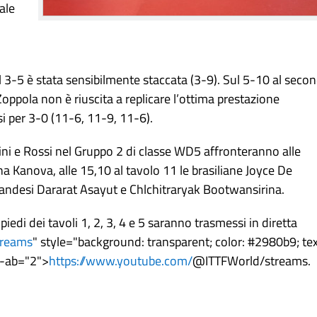
ale
al 3-5 è stata sensibilmente staccata (3-9). Sul 5-10 al seco
ppola non è riuscita a replicare l’ottima prestazione
si per 3-0 (11-6, 11-9, 11-6).
ni e Rossi nel Gruppo 2 di classe WD5 affronteranno alle
 Kanova, alle 15,10 al tavolo 11 le brasiliane Joyce De
hailandesi Dararat Asayut e Chlchitraryak Bootwansirina.
n piedi dei tavoli 1, 2, 3, 4 e 5 saranno trasmessi in diretta
treams
" style="background: transparent; color: #2980b9; te
p-ab="2">
https://www.youtube.com/
@ITTFWorld/streams.