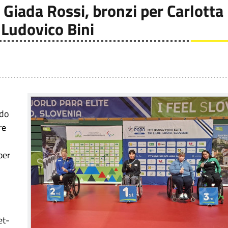
Giada Rossi, bronzi per Carlotta
Ludovico Bini
udo
re
per
et-