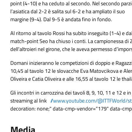
point (4-10) e ha ceduto al secondo. Nel secondo parzi
l’asiatica dal 2-2 è salita sul 6-2 e ha ampliato il suo
margine (9-4). Dal 9-5 è andata fino in fondo.
Al ritorno al tavolo Rossi ha subito inseguito (1-4) e d
match-point Seo ha chiuso i conti. La campionessa di Zo
dell’altroieri nel girone, che le aveva permesso d’impor
Domani inizieranno le competizioni di doppio e Ragazzi
10,45 al tavolo 12 le slovacche Eva Matovcikova e Alena
Oliveira e Catia Oliveira e alle 16,55 al tavolo 12 le t
Gli incontri in carrozzina dei tavoli 8, 9, 10, 11 e 12 e i
streaming al link
//www.youtube.com/@ITTFWorld/s
decoration: none;" data-cmp-vendor="179" data-cm
Media