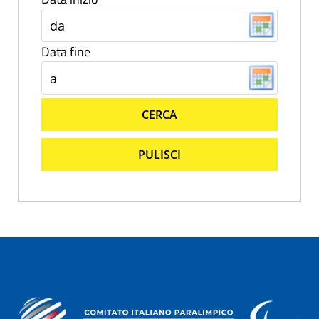
Data fine
CERCA
PULISCI