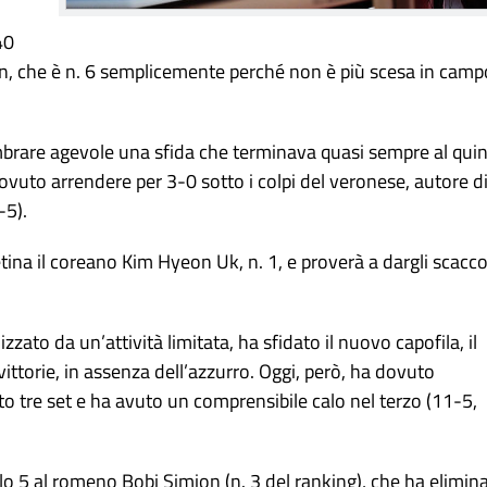
40
on, che è n. 6 semplicemente perché non è più scesa in camp
embrare agevole una sfida che terminava quasi sempre al qui
è dovuto arrendere per 3-0 sotto i colpi del veronese, autore d
-5).
retina il coreano Kim Hyeon Uk, n. 1, e proverà a dargli scacco
zato da un’attività limitata, ha sfidato il nuovo capofila, il
 vittorie, in assenza dell’azzurro. Oggi, però, ha dovuto
ato tre set e ha avuto un comprensibile calo nel terzo (11-5,
olo 5 al romeno Bobi Simion (n. 3 del ranking), che ha elimin