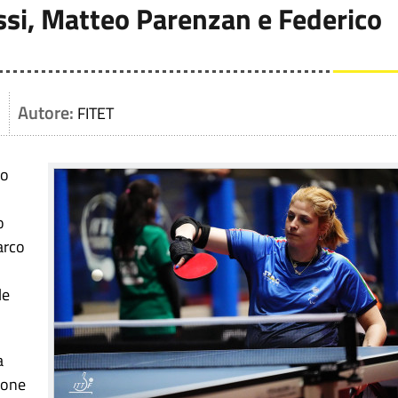
ssi, Matteo Parenzan e Federico
Autore:
FITET
ro
o
arco
le
a
zione