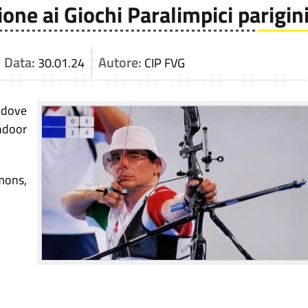
ione ai Giochi Paralimpici parigin
Data:
Autore:
30.01.24
CIP FVG
a dove
Indoor
mons,