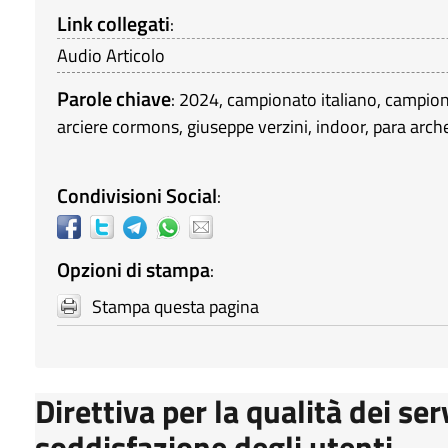
Link collegati
:
Audio Articolo
Parole chiave
:
2024
,
campionato italiano
,
campiona
arciere cormons
,
giuseppe verzini
,
indoor
,
para arch
Condivisioni Social
:
Opzioni di stampa
:
Stampa questa pagina
Direttiva per la qualità dei ser
soddisfazione degli utenti