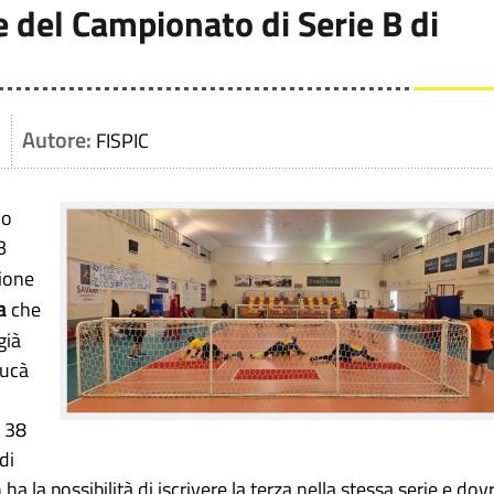
e del Campionato di Serie B di
Autore:
FISPIC
no
B
zione
la
che
 già
Fucà
n 38
di
 la possibilità di iscrivere la terza nella stessa serie e dov