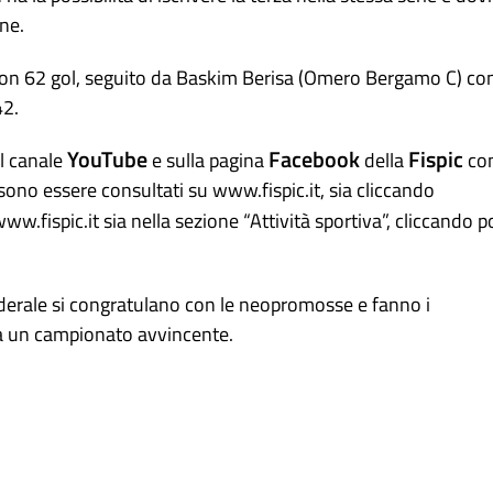
one.
con 62 gol, seguito da Baskim Berisa (Omero Bergamo C) co
42.
YouTube
Facebook
Fispic
l canale
e sulla pagina
della
con
ssono essere consultati su www.fispic.it, sia cliccando
ww.fispic.it sia nella sezione “Attività sportiva”, cliccando p
ederale si congratulano con le neopromosse e fanno i
 a un campionato avvincente.