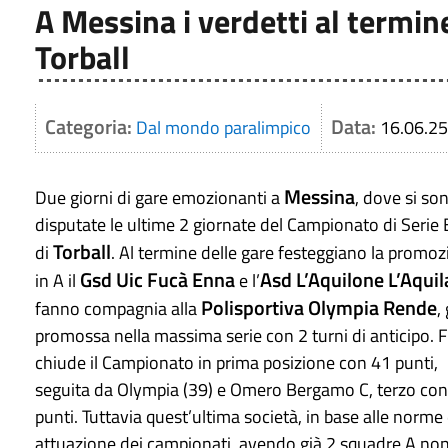
A Messina i verdetti al termin
Torball
Categoria:
Data:
Dal mondo paralimpico
16.06.25
Messina
Due giorni di gare emozionanti a
, dove si so
disputate le ultime 2 giornate del Campionato di Serie 
Torball
di
. Al termine delle gare festeggiano la promo
Gsd Uic Fucà Enna
Asd L’Aquilone L’Aqui
in A il
e l’
Polisportiva Olympia Rende
fanno compagnia alla
,
promossa nella massima serie con 2 turni di anticipo. 
chiude il Campionato in prima posizione con 41 punti,
seguita da Olympia (39) e Omero Bergamo C, terzo co
punti. Tuttavia quest’ultima società, in base alle norme 
attuazione dei campionati, avendo già 2 squadre A non ha