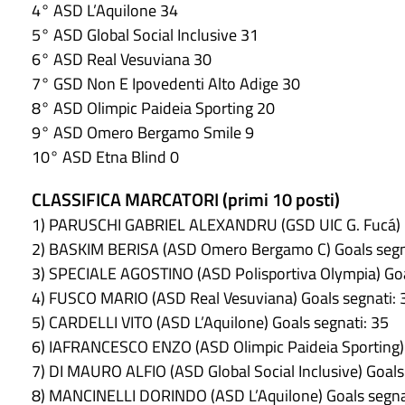
4° ASD L’Aquilone 34
5° ASD Global Social Inclusive 31
6° ASD Real Vesuviana 30
7° GSD Non E Ipovedenti Alto Adige 30
8° ASD Olimpic Paideia Sporting 20
9° ASD Omero Bergamo Smile 9
10° ASD Etna Blind 0
CLASSIFICA MARCATORI (primi 10 posti)
1) PARUSCHI GABRIEL ALEXANDRU (GSD UIC G. Fucá) G
2) BASKIM BERISA (ASD Omero Bergamo C) Goals segn
3) SPECIALE AGOSTINO (ASD Polisportiva Olympia) Goa
4) FUSCO MARIO (ASD Real Vesuviana) Goals segnati: 
5) CARDELLI VITO (ASD L’Aquilone) Goals segnati: 35
6) IAFRANCESCO ENZO (ASD Olimpic Paideia Sporting) 
7) DI MAURO ALFIO (ASD Global Social Inclusive) Goals
8) MANCINELLI DORINDO (ASD L’Aquilone) Goals segna