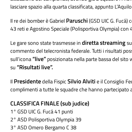
lasciare spazio alla quarta classificata, appunto L’Aquil
Paruschi
Il re dei bomber è Gabriel
(GSD UIC G. Fucá) 
43 reti e Agostino Speciale (Polisportiva Olympia) con 
diretta streaming
Le gare sono state trasmesse in
su
commento del telecronista federale. Tutti i risultati po
“live”
sull’icona
posizionata nella parte bassa del sito w
“Risultati live”.
su
Presidente
Silvio Alviti
Il
della Fispic
e il Consiglio F
complimenti a tutte le squadre che hanno partecipato
CLASSIFICA FINALE (sub judice)
1° GSD UIC G. Fucá 41 punti
2° ASD Polisportiva Olympia 39
3° ASD Omero Bergamo C 38