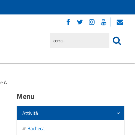
ie A
Menu
Attività
Bacheca