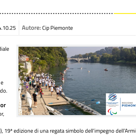
.
Autore:
4.10.25
Cip Piemonte
iale
 e
ndo.
oor
r,
, 19ª edizione di una regata simbolo dell’impegno dell’Arm