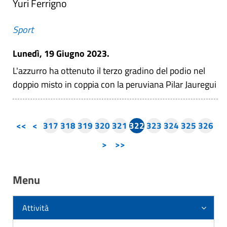
Yuri Ferrigno
Sport
Lunedì, 19 Giugno 2023.
L'azzurro ha ottenuto il terzo gradino del podio nel
doppio misto in coppia con la peruviana Pilar Jauregui
<<
<
317
318
319
320
321
322
323
324
325
326
>
>>
Menu
Attività