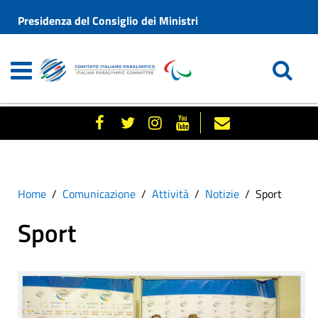
Presidenza del Consiglio dei Ministri
Home
Comunicazione
Attività
Notizie
Sport
Sport