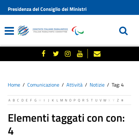
Presidenza del Consiglio dei Ministri
Home
Comunicazione
Attività
Notizie
Tag: 4
A
B
C
D
E
F
G
H
I
J
K
L
M
N
O
P
Q
R
S
T
U
V
W
X
Y
Z
#
Elementi taggati con con:
4