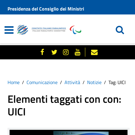
Presidenza del Consiglio dei Ministri
Home
Comunicazione
Attività
Notizie
Tag: UICI
Elementi taggati con con:
UICI