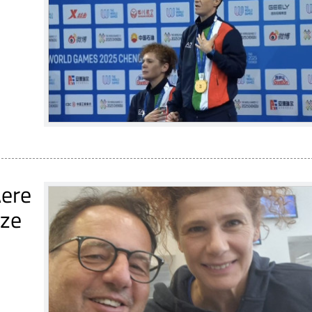
ere
nze