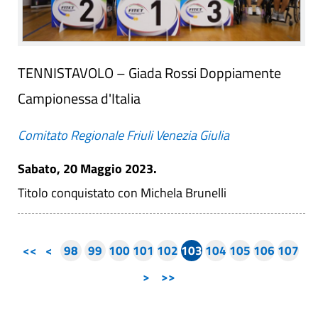
TENNISTAVOLO – Giada Rossi Doppiamente
Campionessa d'Italia
Comitato Regionale Friuli Venezia Giulia
Sabato, 20 Maggio 2023.
Titolo conquistato con Michela Brunelli
<<
<
98
99
100
101
102
103
104
105
106
107
>
>>