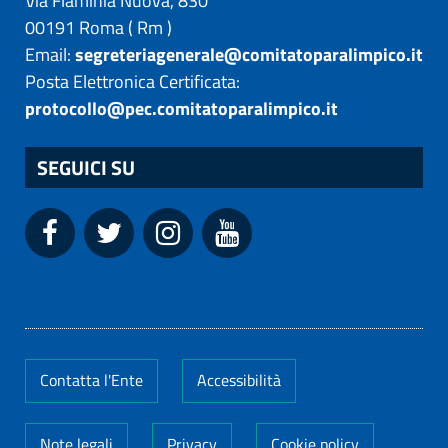
Via Flaminia Nuova, 830
00191
Roma
(
Rm
)
Email:
segreteriagenerale@comitatoparalimpico.it
Posta Elettronica Certificata:
protocollo@pec.comitatoparalimpico.it
SEGUICI SU
Contatta l'Ente
Accessibilità
Note legali
Privacy
Cookie policy