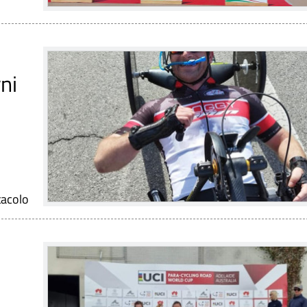
rni
tacolo