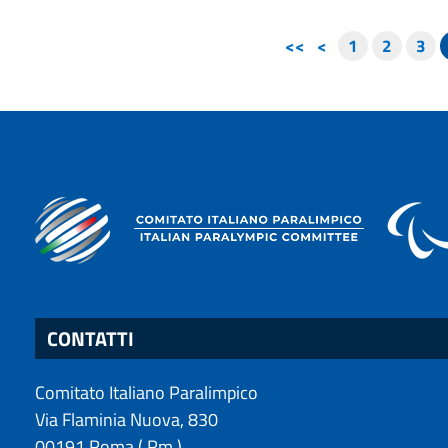
<<
<
1
2
3
CONTATTI
Comitato Italiano Paralimpico
Via Flaminia Nuova, 830
00191
Roma
(
Rm
)