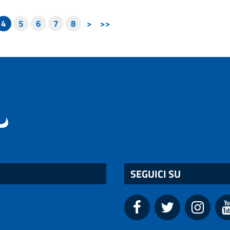
4
5
6
7
8
>
>>
SEGUICI SU