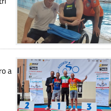
ri
ro a