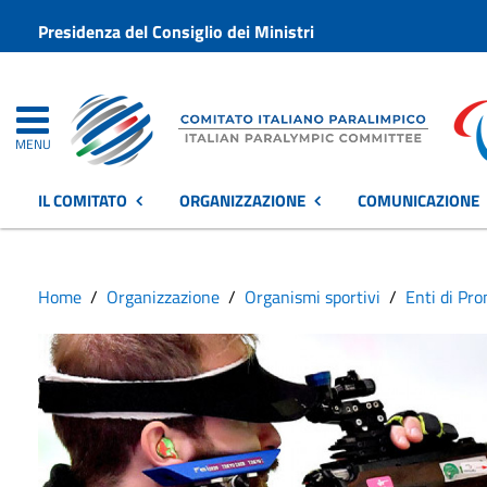
Presidenza del Consiglio dei Ministri
MENU
IL COMITATO
ORGANIZZAZIONE
COMUNICAZIONE
Home
Organizzazione
Organismi sportivi
Enti di Pr