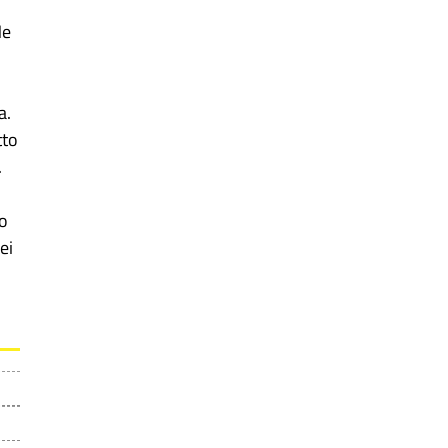
Me
a.
tto
.
ro
ei