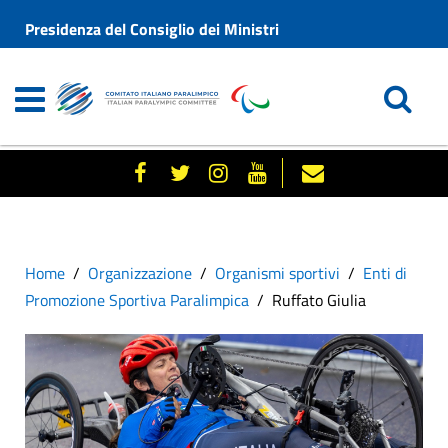
Presidenza del Consiglio dei Ministri
Home
Organizzazione
Organismi sportivi
Enti di
Promozione Sportiva Paralimpica
Ruffato Giulia