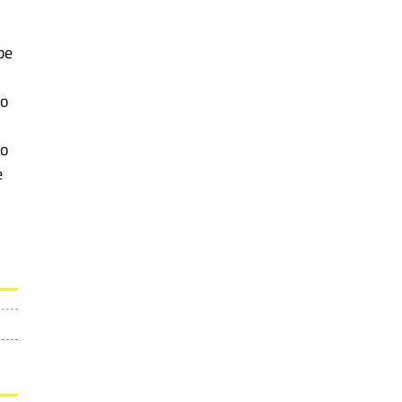
be
no
po
e