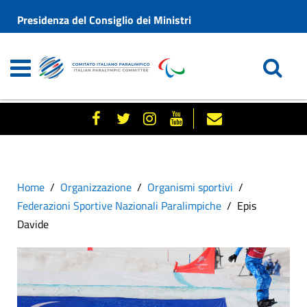
Presidenza del Consiglio dei Ministri
Home
Organizzazione
Organismi sportivi
Federazioni Sportive Nazionali Paralimpiche
Epis
Davide