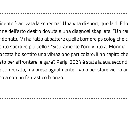
cidente è arrivata la scherma”. Una vita di sport, quella di E
ione dell'arto destro dovuta a una diagnosi sbagliata: “Un c
nata. Mi ha fatto abbattere quelle barriere psicologiche che
nto sportivo più bello? “Sicuramente l’oro vinto ai Mondial
occata ho sentito una vibrazione particolare: lì ho capito che
to per affrontare le gare”. Parigi 2024 è stata la sua seco
e convocato, ma prese ugualmente il volo per stare vicino ai
abola con un fantastico bronzo.