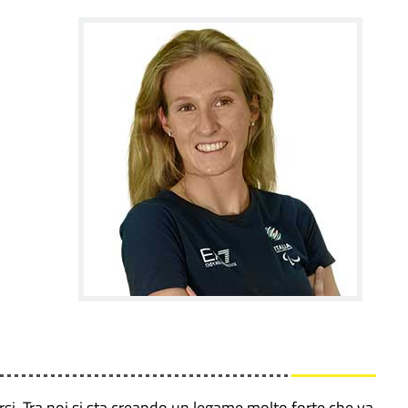
rsi. Tra noi si sta creando un legame molto forte che va