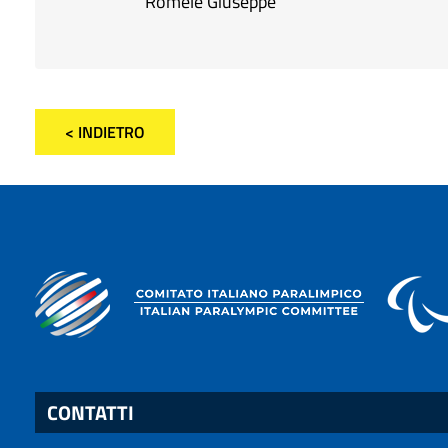
Romele Giuseppe
< INDIETRO
CONTATTI