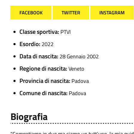
FACEBOOK
TWITTER
INSTAGRAM
Classe sportiva:
PTVI
Esordio:
2022
Data di nascita:
28 Gennaio 2002
Regione di nascita:
Veneto
Provincia di nascita:
Padova
Comune di nascita:
Padova
Biografia
"Competiamo in due ma siamo un tutt’uno, la mia guida e