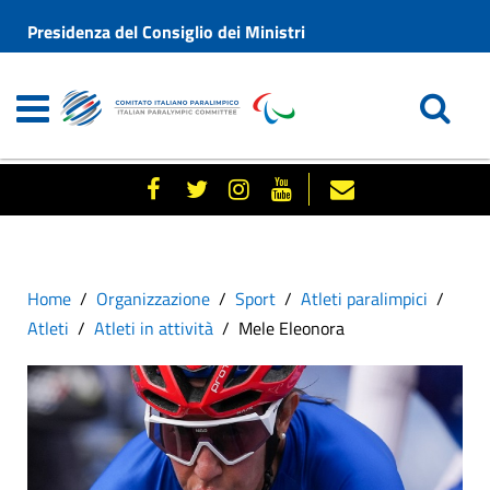
Presidenza del Consiglio dei Ministri
Home
Organizzazione
Sport
Atleti paralimpici
Atleti
Atleti in attività
Mele Eleonora