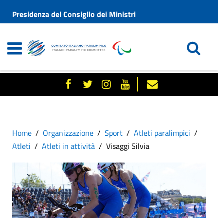
Presidenza del Consiglio dei Ministri
Home
Organizzazione
Sport
Atleti paralimpici
Atleti
Atleti in attività
Visaggi Silvia