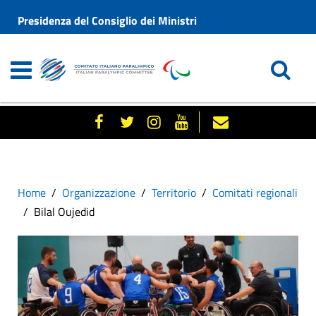
Presidenza del Consiglio dei Ministri
Home
Organizzazione
Territorio
Comitati regionali
Bilal Oujedid