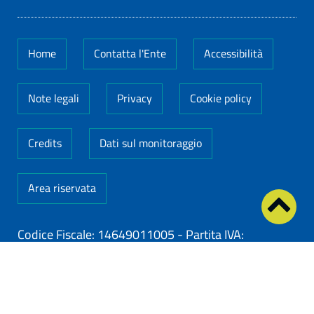
Home
Contatta l'Ente
Accessibilità
Note legali
Privacy
Cookie policy
Credits
Dati sul monitoraggio
Area riservata
Codice Fiscale: 14649011005
-
Partita IVA:
14649011005
ClioCom
© copyright 2026 - Clio S.r.l. Lecce - Tutti i
diritti riservati