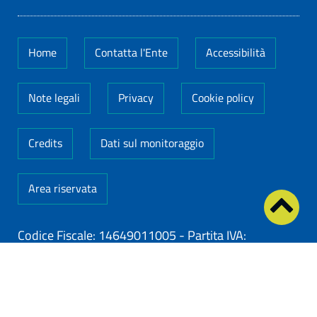
Home
Contatta l'Ente
Accessibilità
Note legali
Privacy
Cookie policy
Credits
Dati sul monitoraggio
Area riservata
Codice Fiscale: 14649011005
-
Partita IVA:
14649011005
ClioCom
© copyright 2026 - Clio S.r.l. Lecce - Tutti i
diritti riservati