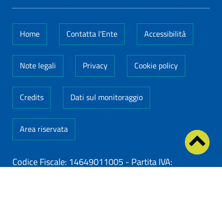
Home
Contatta l'Ente
Accessibilità
Note legali
Privacy
Cookie policy
Credits
Dati sul monitoraggio
Area riservata
Codice Fiscale: 14649011005
-
Partita IVA:
14649011005
ClioCom
© copyright 2026 - Clio S.r.l. Lecce - Tutti i
diritti riservati