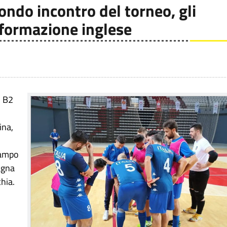
condo incontro del torneo, gli
 formazione inglese
5 B2
ina,
 campo
pagna
chia.