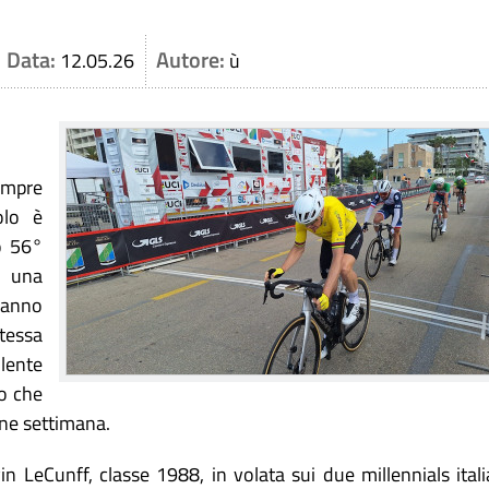
Data:
Autore:
12.05.26
ù
empre
olo è
o 56°
a una
 hanno
ntessa
lente
o che
ine settimana.
n LeCunff, classe 1988, in volata sui due millennials itali