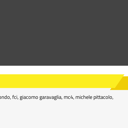
mondo
,
fci
,
giacomo garavaglia
,
mc4
,
michele pittacolo
,