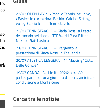
Giulia
to,
ico
27/07 OPEN DAY di •Padel e Tennis inclusivo,
•Basket in carrozzina, Baskin, Calcio , Sitting
volley, Calcio balilla, Tennistavolo
23/07 TENNISTAVOLO – Giada Rossi sul tetto
ndo
del mondo nel doppio ITTF World Para Elite di
 ha
Nakhon Ratchasima
ce.
21/07 TENNISTAVOLO – D'argento la
prestazione di Giada Rossi in Thailandia
20/07 ATLETICA LEGGERA - 1° Meeting “Città
arà
Delle Gorizie"
19/07 CANOA... No Limits 2026: oltre 80
partecipanti per una giornata di sport, amicizia e
condivisione a Monfalcone
Cerca tra le notizie