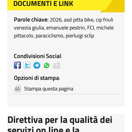
DOCUMENTI E LINK
Parole chiave
:
2026
,
asd pitta bike
,
cip friuli
venezia giulia
,
emanuele pestrin
,
FCI
,
michele
pittacolo
,
paraciclismo
,
pierluigi sclip
Condivisioni Social
:
Opzioni di stampa
:
Stampa questa pagina
Direttiva per la qualità dei
servizi on line e la