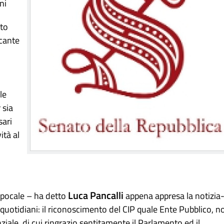
ni
ato
ecante
le
 sia
sari
ità al
Luca Pancalli
epocale – ha detto
appena appresa la notizia-
quotidiani: il riconoscimento del CIP quale Ente Pubblico, n
iale, di cui ringrazio sentitamente il Parlamento ed il