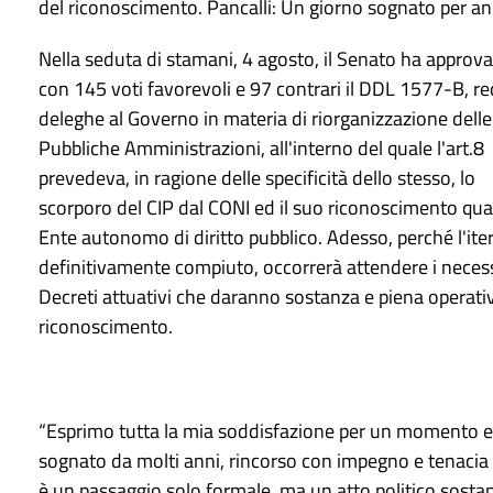
del riconoscimento. Pancalli: Un giorno sognato per an
​Nella seduta di stamani, 4 agosto, il Senato ha approv
con 145 voti favorevoli e 97 contrari il DDL 1577-B, r
deleghe al Governo in materia di riorganizzazione delle
Pubbliche Amministrazioni, all'interno del quale l'art.8
prevedeva, in ragione delle specificità dello stesso, lo
scorporo del CIP dal CONI ed il suo riconoscimento qua
Ente autonomo di diritto pubblico. Adesso, perché l'iter
definitivamente compiuto, occorrerà attendere i neces
Decreti attuativi che daranno sostanza e piena operativ
riconoscimento.
“Esprimo tutta la mia soddisfazione per un momento 
sognato da molti anni, rincorso con impegno e tenacia 
è un passaggio solo formale, ma un atto politico sostanz