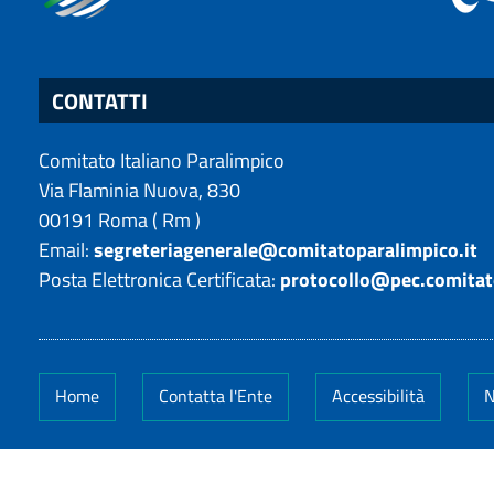
CONTATTI
Comitato Italiano Paralimpico
Via Flaminia Nuova, 830
00191
Roma
(
Rm
)
Email:
segreteriagenerale@comitatoparalimpico.it
Posta Elettronica Certificata:
protocollo@pec.comitat
Home
Contatta l'Ente
Accessibilità
N
Codice Fiscale: 14649011005
-
Partita IVA: 14649011