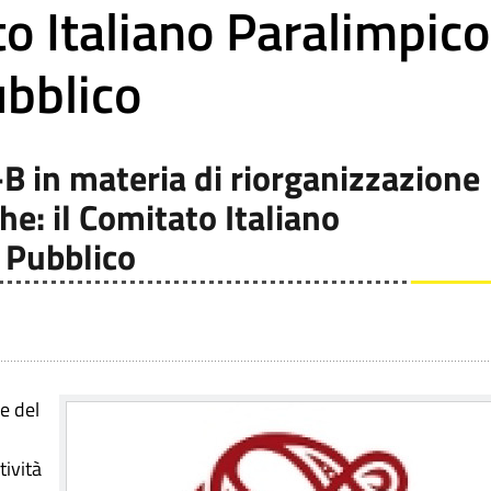
to Italiano Paralimpico
ubblico
B in materia di riorganizzazione
e: il Comitato Italiano
 Pubblico
e del
tività