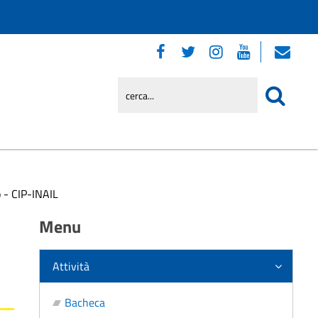
o - CIP-INAIL
Menu
Attività
Bacheca