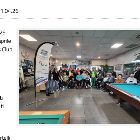
1.04.26
029
prile
s Club
ti
ti
telli