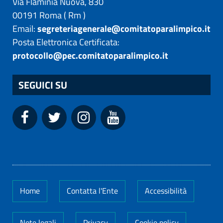
Via Flaminia Nuova, 830
00191
Roma
(
Rm
)
Email:
segreteriagenerale@comitatoparalimpico.it
Posta Elettronica Certificata:
protocollo@pec.comitatoparalimpico.it
SEGUICI SU
Home
Contatta l'Ente
Accessibilità
Note legali
Privacy
Cookie policy