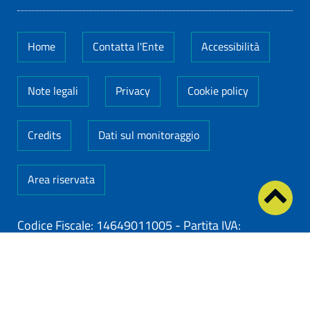
Home
Contatta l'Ente
Accessibilità
Note legali
Privacy
Cookie policy
Credits
Dati sul monitoraggio
Area riservata
Codice Fiscale: 14649011005
-
Partita IVA:
14649011005
ClioCom
© copyright 2026 - Clio S.r.l. Lecce - Tutti i
diritti riservati