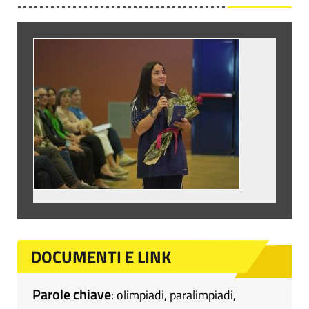
DOCUMENTI E LINK
Parole chiave
:
olimpiadi
,
paralimpiadi
,