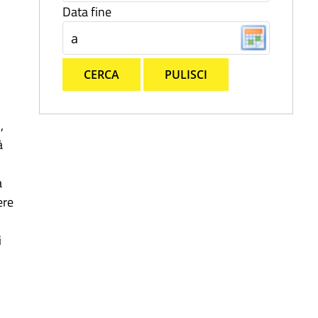
Data fine
CERCA
PULISCI
,
à
a
ere
i