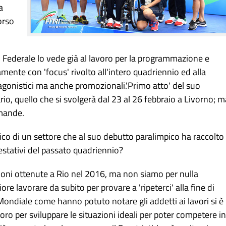
a
orso
io Federale lo vede già al lavoro per la programmazione e
mente con 'focus' rivolto all'intero quadriennio ed alla
 agonistici ma anche promozionali.'Primo atto' del suo
o, quello che si svolgerà dal 23 al 26 febbraio a Livorno; m
mande.
nico di un settore che al suo debutto paralimpico ha raccolto
prestativi del passato quadriennio?
azioni ottenute a Rio nel 2016, ma non siamo per nulla
ore lavorare da subito per provare a 'ripeterci' alla fine di
 Mondiale come hanno potuto notare gli addetti ai lavori si è
oro per sviluppare le situazioni ideali per poter competere in