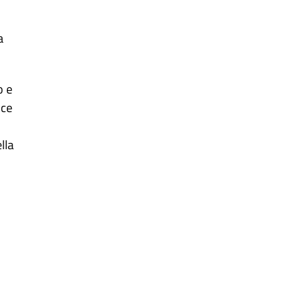
a
o e
ice
lla