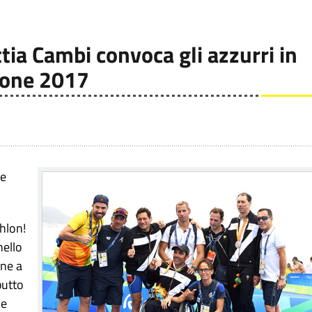
tia Cambi convoca gli azzurri in
ione 2017
 e
thlon!
nello
one a
butto
ne