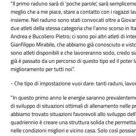
“Il primo raduno sarà di 'poche parole', sarà sempliceme
meglio che a me piace, stare a contatto con i ragazzi lav
insieme. Nel raduno sono stati convocati oltre a Giovan
due atleti della stessa categoria che l'anno scorso in
Andrea e Bucoliero Pietro; ci sono poi altri atleti di
Gianfilippo Mirabile, che abbiamo già conosciuto e visto
sono atleti disponibili e che lavoreranno sodo, credo s
già è passato da un percorso di questo tipo ed il poter
miglioramento per tutti noi”.
- Che tipo di impostazione vuoi dare: tanti raduni, lavo
“In questo primo anno le energie saranno prevalentemen
di sviluppo di situazioni ottimali di allenamento nell
abbiamo trovato situazioni favorevoli allo sviluppo de
quadriennio è creare una struttura solida che permetta a
nelle condizioni migliori e vicino casa. Solo così possiam