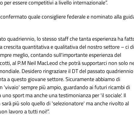
lo per essere competitivi a livello internazionale”.
riconfermato quale consigliere federale e nominato alla guid
ato quadriennio, lo stesso staff che tanta esperienza ha fatt
 crescita quantitativa e qualitativa del nostro settore – ci d
empre meglio, contando sull'importante esperienza del
icotti, al P.M Neil MacLeod che potrà supportarci non solo ne
ondiale. Desidero ringraziare il DT del passato quadriennio
ta a questo giovane settore. Sicuramente abbiamo di
 un 'vivaio' sempre più ampio, guardando ai futuri ricambi di
no sport ma anche una testimonianza per 'il sociale'. Il
arà più solo quello di 'selezionatore' ma anche rivolto al
n lavoro a tutti noi!”.