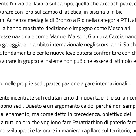
nte l'inizio del lavoro sul campo, quello che ai coach piace, 
orare con loro sul campo di atletica, in piscina o in bici
ni Achenza medaglia di Bronzo a Rio nella categoria PT1, al
 Italia hanno mostrato dedizione e impegno come Meschiari
 interesse nazionale come Manuel Marson, Gianluca Cacciaman
 gareggiare in ambito internazionale negli scorsi anni. So c
ia fondamentale per le nuove leve potersi confrontare con c
 lavorare in gruppo e insieme non può che essere di stimolo e
ro nelle proprie sedi, partecipazione a gare internazionali…
te incentrate sul reclutamento di nuovi talenti e sulla rice
e proprio sedi. Questo è un argomento caldo, perchè non semp
ll'allenamento, ma come detto in precedenza, obiettivo del
 tutti coloro che vogliono fare Paratriathlon di poterlo far
o svilupparci e lavorare in maniera capillare sul territorio, p