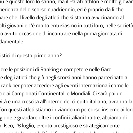
iù e questo loro lo sanno, ma il Paratriathlon è molto giova
erienza dello scorso quadriennio, ed è proprio da lì che
e che il livello degli atleti che si stanno avvicinando al
lti giovani e c'è molto entusiasmo in tutti loro, nelle società
amo avuto occasione di incontrare nella prima giornata di
ndamentale.
onistici di questo primo anno?
nere le posizioni di Ranking e competere nelle Gare
 e degli atleti che già negli scorsi anni hanno partecipato a
 rank per poter accedere agli eventi Internazionali come le
 e ai Campionati Continentali e Mondiali. Ci sarà poi un
à e una crescita all'interno del circuito italiano, avranno la
 Con questi atleti stiamo iniziando un percorso insieme ai lor
gione e guardare oltre i confini italiani.Inoltre, abbiamo di
d Iseo, l'8 luglio, evento prestigioso e strategicamente