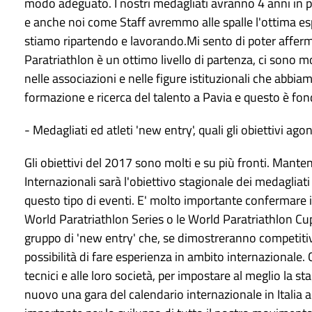
modo adeguato. I nostri medagliati avranno 4 anni in p
e anche noi come Staff avremmo alle spalle l'ottima esp
stiamo ripartendo e lavorando.Mi sento di poter affermar
Paratriathlon è un ottimo livello di partenza, ci sono mo
nelle associazioni e nelle figure istituzionali che abbi
formazione e ricerca del talento a Pavia e questo è fo
- Medagliati ed atleti 'new entry', quali gli obiettivi ag
Gli obiettivi del 2017 sono molti e su più fronti. Mante
Internazionali sarà l'obiettivo stagionale dei medagliati
questo tipo di eventi. E' molto importante confermare i
World Paratriathlon Series o le World Paratriathlon Cup
gruppo di 'new entry' che, se dimostreranno competitivit
possibilità di fare esperienza in ambito internazionale.
tecnici e alle loro società, per impostare al meglio la sta
nuovo una gara del calendario internazionale in Italia a