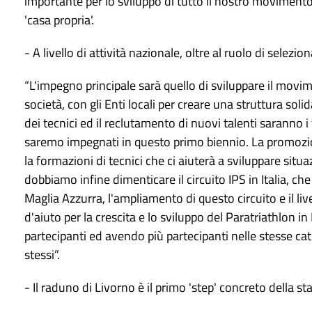
importante per lo sviluppo di tutto il nostro movimento,
'casa propria'.
- A livello di attività nazionale, oltre al ruolo di selezi
“L'impegno principale sarà quello di sviluppare il movimen
società, con gli Enti locali per creare una struttura s
dei tecnici ed il reclutamento di nuovi talenti saranno i 
saremo impegnati in questo primo biennio. La promozio
la formazioni di tecnici che ci aiuterà a sviluppare situaz
dobbiamo infine dimenticare il circuito IPS in Italia, ch
Maglia Azzurra, l'ampliamento di questo circuito e il liv
d'aiuto per la crescita e lo sviluppo del Paratriathlon in
partecipanti ed avendo più partecipanti nelle stesse cat
stessi”.
- Il raduno di Livorno è il primo 'step' concreto della st