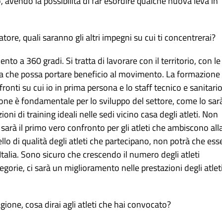
 avendo la possibilità di far esordire qualche nuova leva in
onatore, quali saranno gli altri impegni su cui ti concentrerai?
to a 360 gradi. Si tratta di lavorare con il territorio, con le
olida che possa portare beneficio al movimento. La formazione
fronti su cui io in prima persona e lo staff tecnico e sanitario
ne è fondamentale per lo sviluppo del settore, come lo sar
ioni di training ideali nelle sedi vicino casa degli atleti. Non
e sarà il primo vero confronto per gli atleti che ambiscono all
ello di qualità degli atleti che partecipano, non potrà che ess
 Italia. Sono sicuro che crescendo il numero degli atleti
egorie, ci sarà un miglioramento nelle prestazioni degli atlet
agione, cosa dirai agli atleti che hai convocato?