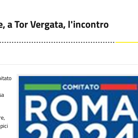
 a Tor Vergata, l'incontro
itato
sa
re,
pici