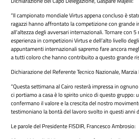
Dichiarazione del Capo Delegazione, Gaspare Majelli:
“Il campionato mondiale Virtus appena concluso è stato
ragazzi hanno affrontato la competizione con grande 
all’altezza degli avversari internazionali. Tornare con 5 
esperienza in competizioni Virtus e dell’alto livello degl
appuntamenti internazionali sapremo fare ancora meglio. U
a tutti coloro che hanno contribuito a questo grande ris
Dichiarazione del Referente Tecnico Nazionale, Marzia
“Questa settimana al Cairo resterà impressa in ognuno d
ci portiamo a casa è lo spirito unico di questo gruppo: 
confermano il valore e la crescita del nostro movimento. I
testimoniano la bontà del lavoro svolto in questi anni d
Le parole del Presidente FISDIR, Francesco Ambrosio: