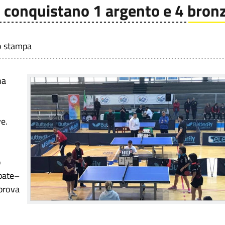
rri conquistano 1 argento e 4 bronz
io stampa
na
ve.
o
Abate–
 prova