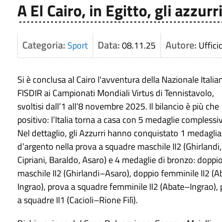
A El Cairo, in Egitto, gli azzu
Categoria:
Data:
Autore:
Sport
08.11.25
Uffic
Si è conclusa al Cairo l'avventura della Nazionale Italia
FISDIR ai Campionati Mondiali Virtus di Tennistavolo,
svoltisi dall’1 all’8 novembre 2025. Il bilancio è più che
positivo: l’Italia torna a casa con 5 medaglie complessi
Nel dettaglio, gli Azzurri hanno conquistato 1 medaglia
d’argento nella prova a squadre maschile II2 (Ghirlandi,
Cipriani, Baraldo, Asaro) e 4 medaglie di bronzo: doppi
maschile II2 (Ghirlandi–Asaro), doppio femminile II2 (
Ingrao), prova a squadre femminile II2 (Abate–Ingrao),
a squadre II1 (Cacioli–Rione Filì).